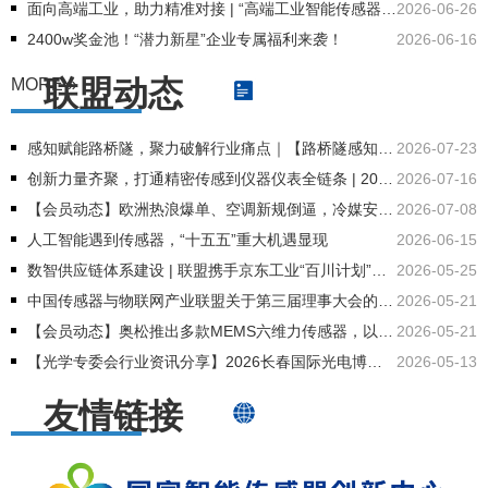
面向高端工业，助力精准对接 | “高端工业智能传感器应用供需对接会” 正式举办！
2026-06-26
2400w奖金池！“潜力新星”企业专属福利来袭！
2026-06-16
联盟动态
MORE »
感知赋能路桥隧，聚力破解行业痛点｜【路桥隧感知智能创新技术研讨会】诚邀传感器企业前来对接
2026-07-23
创新力量齐聚，打通精密传感到仪器仪表全链条 | 2026 重庆智能传感器与仪器仪表创新发展大会即将开幕！
2026-07-16
【会员动态】欧洲热浪爆单、空调新规倒逼，冷媒安全检测需要“芯”答案
2026-07-08
人工智能遇到传感器，“十五五”重大机遇显现
2026-06-15
数智供应链体系建设 | 联盟携手京东工业“百川计划”，诚邀传感企业共建工业大模型生态！
2026-05-25
中国传感器与物联网产业联盟关于第三届理事大会的成果汇报
2026-05-21
【会员动态】奥松推出多款MEMS六维力传感器，以1999元单价全面赋能机器人与工业自动化
2026-05-21
【光学专委会行业资讯分享】2026长春国际光电博览会·Light国际会议招展招商正式启动
2026-05-13
友情链接