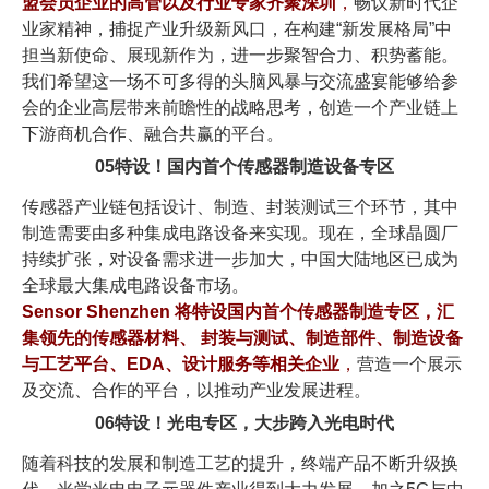
盟会员企业的高管以及行业专家齐聚深圳
，
畅议新时代企
业家精神，捕捉产业升级新风口，在构建“新发展格局”中
担当新使命、展现新作为，进一步聚智合力、积势蓄能。
我们希望这一场不可多得的头脑风暴与交流盛宴能够给参
会的企业高层带来前瞻性的战略思考，创造一个产业链上
下游商机合作、融合共赢的平台。
05
特设！国内首个传感器制造设备专区
传感器产业链包括设计、制造、封装测试三个环节，其中
制造需要由多种集成电路设备来实现。现在，全球晶圆厂
持续扩张，对设备需求进一步加大，中国大陆地区已成为
全球最大集成电路设备市场。
Sensor Shenzhen 将特设国内首个传感器制造专区，汇
集领先的传感器材料、 封装与测试、制造部件、制造设备
与工艺平台、EDA、设计服务等相关企业
，
营造一个展示
及交流、合作的平台，以推动产业发展进程。
06
特设！光电专区，大步跨入光电时代
随着科技的发展和制造工艺的提升，终端产品不断升级换