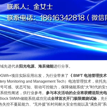
域先进代表
阳光电源、
海辰储能
进行分享。
0GWh+项目实际应用出发，为行业带来了
《 BM²T 电池管理技
tery Monitoring and Management Tech）电池管理
号可感、状态可知、联动可控能力，保障储能系统“大”时代的
系统性阐述，供行业参考。
参与本次活动的企业将获赠送阳光电
lock 5MWh储能系统成功完成
全球首次开门极限燃烧试验
，充
统热失控不蔓延能力、“无外援”长时间耐火安全性能以及“满负荷